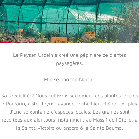
Le Paysan Urbain a créé une pépinière de plantes
paysagères.
Elle se nomme Nèrta.
Sa spécialité ? Nous cultivons seulement des plantes locales
: Romarin, ciste, thym, lavande, pistachier, chêne… et plus
d’une soixantaine d’espèces locales. Les graines sont
récoltées aux alentours, notamment au Massif de l’Etoile, à
la Sainte Victoire ou encore à la Sainte Baume.