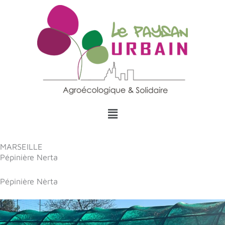
Aller
au
contenu
Menu
MARSEILLE
Pépinière Nerta
Pépinière Nèrta